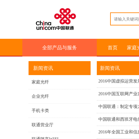
全部产品与服务
首页
家庭
新闻资讯
新闻资讯
2016中国虚拟运营
家庭光纤
2016中国互联网产
企业光纤
中国联通：制定专项
手机卡类
中国联通和西班牙电
联通营业厅
2016年全国工业和