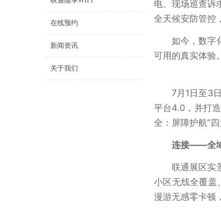
联通随享WIFI
电、现场巡查诉
全天候安防管控
在线预约
如今，数字
新闻资讯
可用的真实体验
关于我们
7月1日至
平台4.0，并打
全：屏障护航”
连接——全
联通展区实
小区无线全覆盖
漫游无感零卡顿