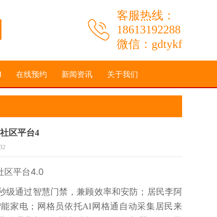
客服热线：
18613192288
微信：gdtykf
I
在线预约
新闻资讯
关于我们
社区平台4
32
区平台4.0
秒级通过智慧门禁
，兼顾效率和安防；居民李阿
智能家电；网格员依托
AI
网格通自动采集居民来