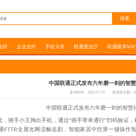
光纤
企业光纤
手机卡类
联通营业厅
联通随享WIF
中国联通正式发布六年磨一剑的智慧
发布时间：2026-07-03 流浏览次数：
8
中国联通正式发布六年磨一剑的智慧社
处，骑手小王掏出手机，通过
“
骑手带单通行
”
扫码验证，
通
FTTR
全屋光网流畅追剧，智能家居中控屏一键操作