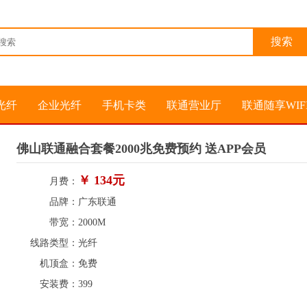
光纤
企业光纤
手机卡类
联通营业厅
联通随享WIF
佛山联通融合套餐2000兆免费预约 送APP会员
￥ 134元
月费：
品牌：
广东联通
带宽：
2000M
线路类型：
光纤
机顶盒：
免费
安装费：
399